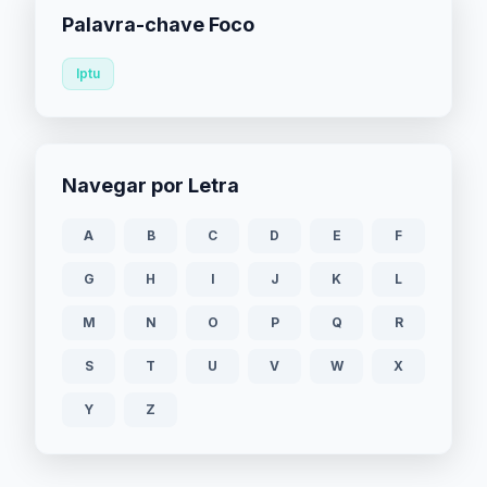
Palavra-chave Foco
Iptu
Navegar por Letra
A
B
C
D
E
F
G
H
I
J
K
L
M
N
O
P
Q
R
S
T
U
V
W
X
Y
Z