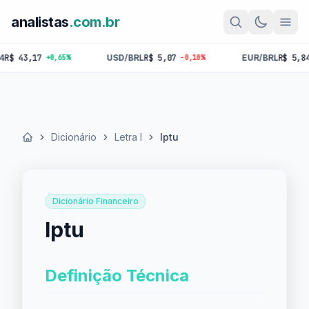
analistas
.com.br
43,17
USD/BRL
R$ 5,07
EUR/BRL
R$ 5,84
+0,65%
-0,10%
-0,
Dicionário
Letra I
Iptu
Início
Dicionário Financeiro
Iptu
Definição Técnica