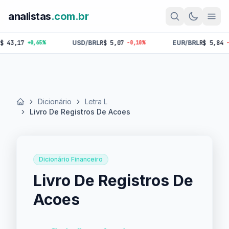
analistas
.com.br
17
USD/BRL
R$ 5,07
EUR/BRL
R$ 5,84
+0,65%
-0,10%
-0,18%
Dicionário
Letra L
Início
Livro De Registros De Acoes
Dicionário Financeiro
Livro De Registros De
Acoes