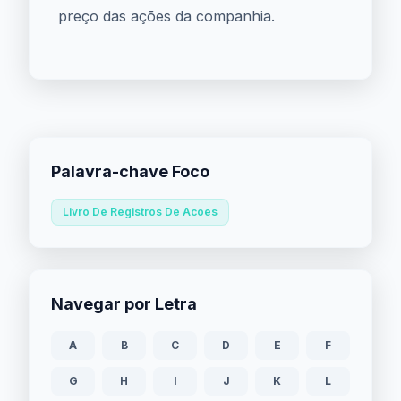
preço das ações da companhia.
Palavra-chave Foco
Livro De Registros De Acoes
Navegar por Letra
A
B
C
D
E
F
G
H
I
J
K
L