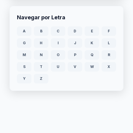
Navegar por Letra
A
B
C
D
E
F
G
H
I
J
K
L
M
N
O
P
Q
R
S
T
U
V
W
X
Y
Z