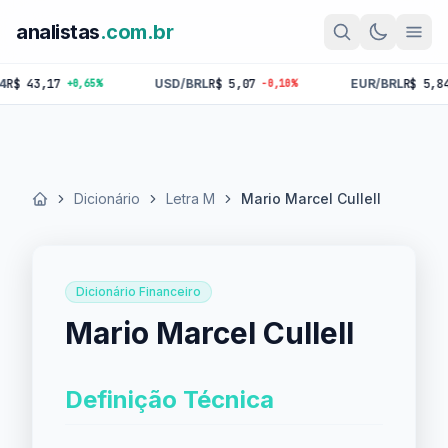
analistas
.com.br
43,17
USD/BRL
R$ 5,07
EUR/BRL
R$ 5,84
+0,65%
-0,10%
-0,
Dicionário
Letra M
Mario Marcel Cullell
Início
Dicionário Financeiro
Mario Marcel Cullell
Definição Técnica