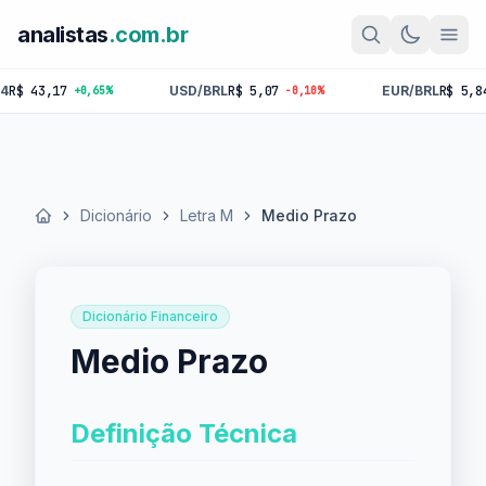
analistas
.com.br
43,17
USD/BRL
R$ 5,07
EUR/BRL
R$ 5,84
+0,65%
-0,10%
-0,
Dicionário
Letra M
Medio Prazo
Início
Dicionário Financeiro
Medio Prazo
Definição Técnica