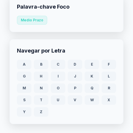
Palavra-chave Foco
Medio Prazo
Navegar por Letra
A
B
C
D
E
F
G
H
I
J
K
L
M
N
O
P
Q
R
S
T
U
V
W
X
Y
Z