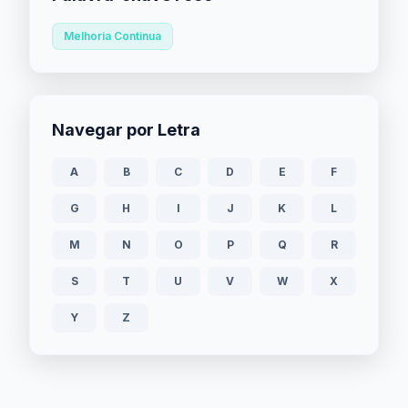
Melhoria Continua
Navegar por Letra
A
B
C
D
E
F
G
H
I
J
K
L
M
N
O
P
Q
R
S
T
U
V
W
X
Y
Z