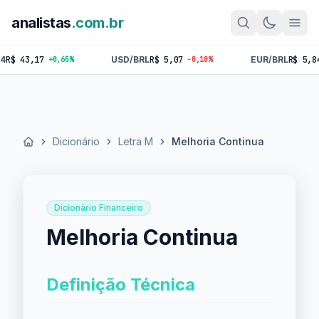
analistas
.com.br
43,17
USD/BRL
R$ 5,07
EUR/BRL
R$ 5,84
+0,65%
-0,10%
-0,
Dicionário
Letra M
Melhoria Continua
Início
Dicionário Financeiro
Melhoria Continua
Definição Técnica