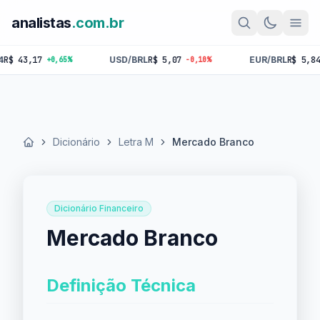
analistas
.com.br
43,17
USD/BRL
R$ 5,07
EUR/BRL
R$ 5,84
+0,65%
-0,10%
-0,
Dicionário
Letra M
Mercado Branco
Início
Dicionário Financeiro
Mercado Branco
Definição Técnica