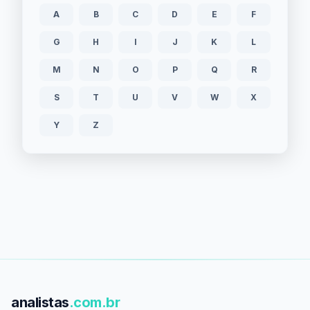
A
B
C
D
E
F
G
H
I
J
K
L
M
N
O
P
Q
R
S
T
U
V
W
X
Y
Z
analistas
.com.br