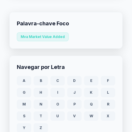
Palavra-chave Foco
Mva Market Value Added
Navegar por Letra
A
B
C
D
E
F
G
H
I
J
K
L
M
N
O
P
Q
R
S
T
U
V
W
X
Y
Z