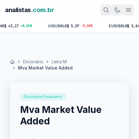
analistas
.com.br
43,17
USD/BRL
R$ 5,07
EUR/BRL
R$ 5,84
+0,65%
-0,10%
-0,
Dicionário
Letra M
Início
Mva Market Value Added
Dicionário Financeiro
Mva Market Value
Added