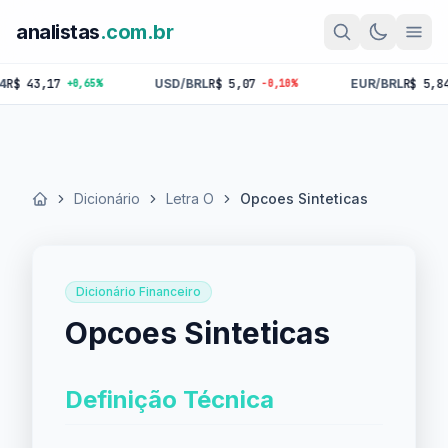
analistas
.com.br
43,17
USD/BRL
R$ 5,07
EUR/BRL
R$ 5,84
+0,65%
-0,10%
-0,
Dicionário
Letra O
Opcoes Sinteticas
Início
Dicionário Financeiro
Opcoes Sinteticas
Definição Técnica