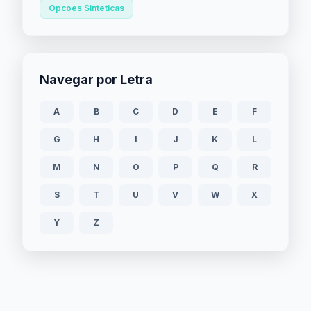
Opcoes Sinteticas
Navegar por Letra
A
B
C
D
E
F
G
H
I
J
K
L
M
N
O
P
Q
R
S
T
U
V
W
X
Y
Z