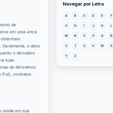
Navegar por Letra
A
B
C
D
E
F
nismo de
G
H
I
J
K
L
ceiros em uma única
M
N
O
P
Q
R
es obtenham
. Geralmente, o ativo
S
T
U
V
W
X
uanto o derivativo
Y
Z
na suas
orias de derivativos
e Put), contratos
s reside em sua