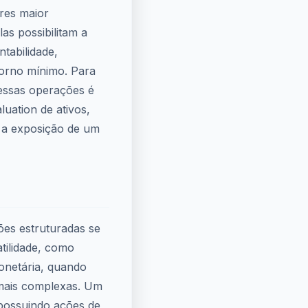
res maior
las possibilitam a
tabilidade,
orno mínimo. Para
 essas operações é
luation de ativos,
e a exposição de um
ões estruturadas se
tilidade, como
onetária, quando
s mais complexas. Um
 possuindo ações de