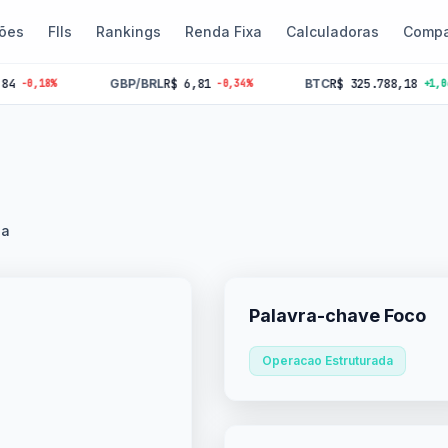
ões
FIIs
Rankings
Renda Fixa
Calculadoras
Compa
GBP/BRL
R$ 6,81
BTC
R$ 325.788,18
%
-0,34%
+1,06%
da
Palavra-chave Foco
Operacao Estruturada