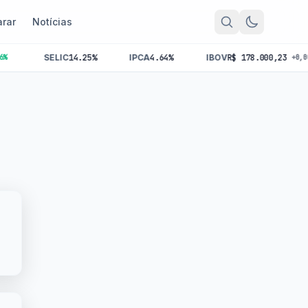
rar
Notícias
SELIC
14.25%
IPCA
4.64%
IBOV
R$ 178.000,23
+0,00%