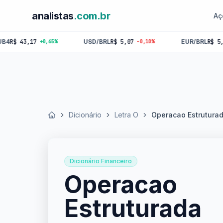
analistas
.com.br
Aç
3,17
USD/BRL
R$ 5,07
EUR/BRL
R$ 5,84
+0,65%
-0,10%
-0,18
Dicionário
Letra O
Operacao Estrutura
Início
Dicionário Financeiro
Operacao
Estruturada