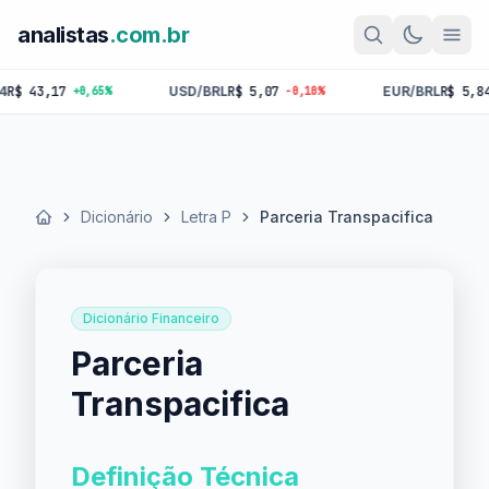
analistas
.com.br
43,17
USD/BRL
R$ 5,07
EUR/BRL
R$ 5,84
+0,65%
-0,10%
-0,
Dicionário
Letra P
Parceria Transpacifica
Início
Dicionário Financeiro
Parceria
Transpacifica
Definição Técnica