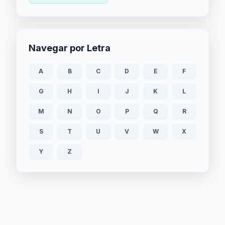
Navegar por Letra
A
B
C
D
E
F
G
H
I
J
K
L
M
N
O
P
Q
R
S
T
U
V
W
X
Y
Z