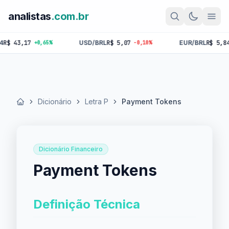
analistas
.com.br
43,17
USD/BRL
R$ 5,07
EUR/BRL
R$ 5,84
+0,65%
-0,10%
-0,1
Dicionário
Letra P
Payment Tokens
Início
Dicionário Financeiro
Payment Tokens
Definição Técnica