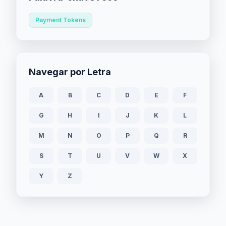
Payment Tokens
Navegar por Letra
A
B
C
D
E
F
G
H
I
J
K
L
M
N
O
P
Q
R
S
T
U
V
W
X
Y
Z