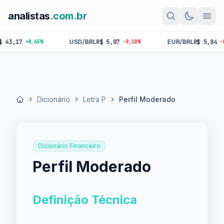
analistas
.com.br
USD/BRL
R$ 5,07
EUR/BRL
R$ 5,84
+0,65%
-0,10%
-0,18%
Dicionário
Letra P
Perfil Moderado
Início
Dicionário Financeiro
Perfil Moderado
Definição Técnica