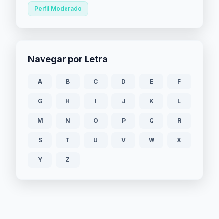
Perfil Moderado
Navegar por Letra
A
B
C
D
E
F
G
H
I
J
K
L
M
N
O
P
Q
R
S
T
U
V
W
X
Y
Z