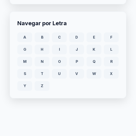
Navegar por Letra
A
B
C
D
E
F
G
H
I
J
K
L
M
N
O
P
Q
R
S
T
U
V
W
X
Y
Z