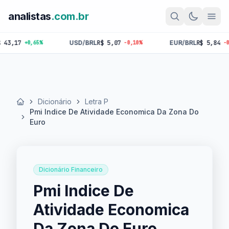
analistas
.com.br
17
USD/BRL
R$ 5,07
EUR/BRL
R$ 5,84
+0,65%
-0,10%
-0,18%
Dicionário
Letra P
Início
Pmi Indice De Atividade Economica Da Zona Do
Euro
Dicionário Financeiro
Pmi Indice De
Atividade Economica
Da Zona Do Euro