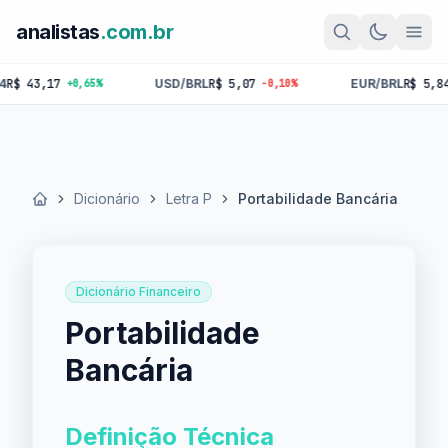
analistas
.com.br
43,17
USD/BRL
R$ 5,07
EUR/BRL
R$ 5,84
+0,65%
-0,10%
-0,
Dicionário
Letra P
Portabilidade Bancária
Início
Dicionário Financeiro
Portabilidade
Bancária
Definição Técnica