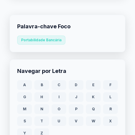
Palavra-chave Foco
Portabilidade Bancária
Navegar por Letra
A
B
C
D
E
F
G
H
I
J
K
L
M
N
O
P
Q
R
S
T
U
V
W
X
Y
Z