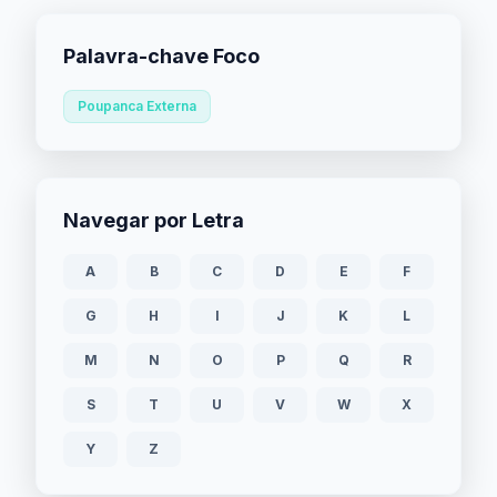
Palavra-chave Foco
Poupanca Externa
Navegar por Letra
A
B
C
D
E
F
G
H
I
J
K
L
M
N
O
P
Q
R
S
T
U
V
W
X
Y
Z