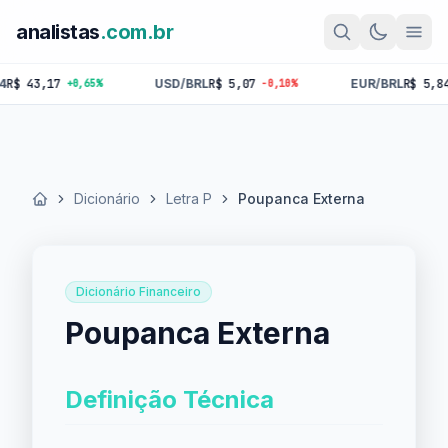
analistas
.com.br
43,17
USD/BRL
R$ 5,07
EUR/BRL
R$ 5,84
+0,65%
-0,10%
-0,
Dicionário
Letra P
Poupanca Externa
Início
Dicionário Financeiro
Poupanca Externa
Definição Técnica