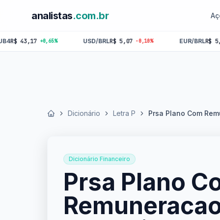
analistas
.com.br
Aç
,17
USD/BRL
R$ 5,07
EUR/BRL
R$ 5,84
+0,65%
-0,10%
-0,18
Dicionário
Letra P
Prsa Plano Com Rem
Início
Dicionário Financeiro
Prsa Plano C
Remuneraca