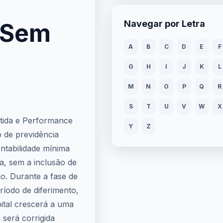
 Sem
Navegar por Letra
A
B
C
D
E
F
G
H
I
J
K
L
M
N
O
P
Q
R
S
T
U
V
W
X
ida e Performance
Y
Z
 de previdência
ntabilidade mínima
xa, sem a inclusão de
ão. Durante a fase de
odo de diferimento,
pital crescerá a uma
 será corrigida