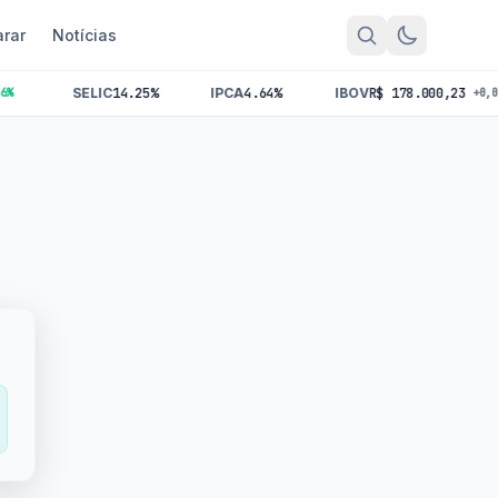
rar
Notícias
SELIC
14.25%
IPCA
4.64%
IBOV
R$ 178.000,23
+0,00%