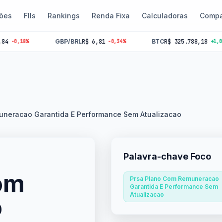
ões
FIIs
Rankings
Renda Fixa
Calculadoras
Compa
GBP/BRL
R$ 6,81
BTC
R$ 325.788,18
%
-0,34%
+1,06%
uneracao Garantida E Performance Sem Atualizacao
Palavra-chave Foco
om
Prsa Plano Com Remuneracao
Garantida E Performance Sem
Atualizacao
o