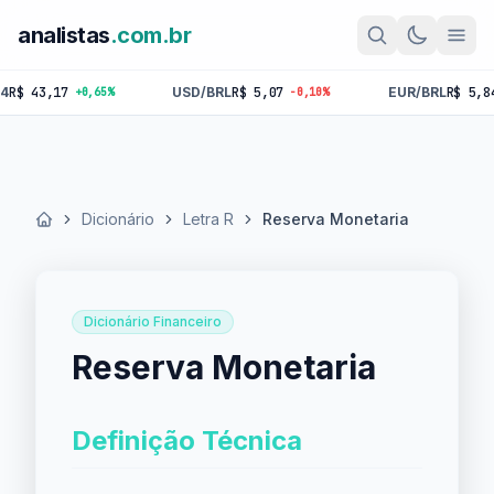
analistas
.com.br
43,17
USD/BRL
R$ 5,07
EUR/BRL
R$ 5,84
+0,65%
-0,10%
-0,
Dicionário
Letra R
Reserva Monetaria
Início
Dicionário Financeiro
Reserva Monetaria
Definição Técnica