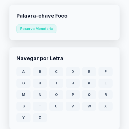
Palavra-chave Foco
Reserva Monetaria
Navegar por Letra
A
B
C
D
E
F
G
H
I
J
K
L
M
N
O
P
Q
R
S
T
U
V
W
X
Y
Z