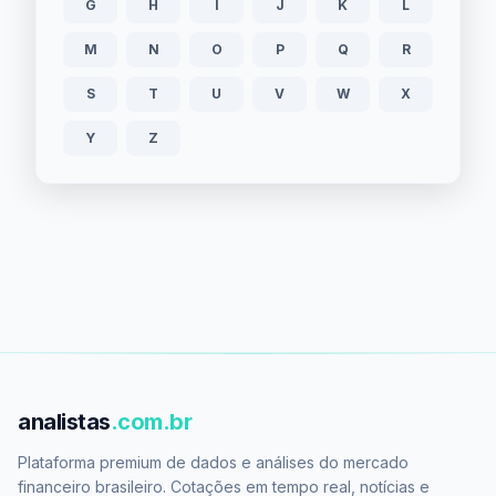
G
H
I
J
K
L
M
N
O
P
Q
R
S
T
U
V
W
X
Y
Z
analistas
.com.br
Plataforma premium de dados e análises do mercado
financeiro brasileiro. Cotações em tempo real, notícias e