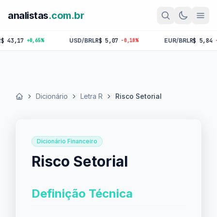
analistas
.com.br
3,17
USD/BRL
R$ 5,07
EUR/BRL
R$ 5,84
+0,65%
-0,10%
-0,1
Dicionário
Letra R
Risco Setorial
Início
Dicionário Financeiro
Risco Setorial
Definição Técnica