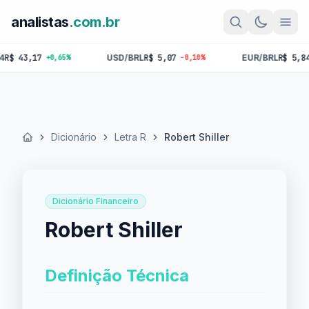
analistas
.com.br
43,17
USD/BRL
R$ 5,07
EUR/BRL
R$ 5,84
+0,65%
-0,10%
-0,
Dicionário
Letra R
Robert Shiller
Início
Dicionário Financeiro
Robert Shiller
Definição Técnica