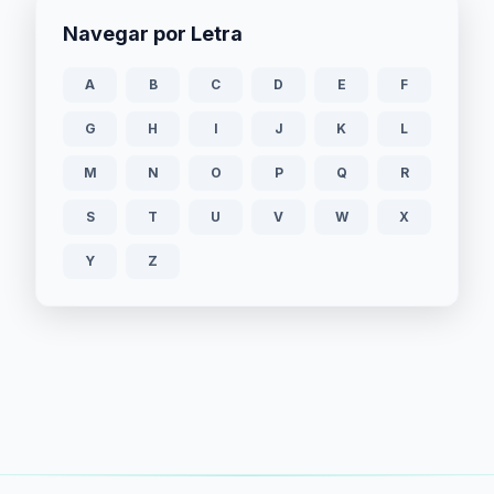
Navegar por Letra
A
B
C
D
E
F
G
H
I
J
K
L
M
N
O
P
Q
R
S
T
U
V
W
X
Y
Z