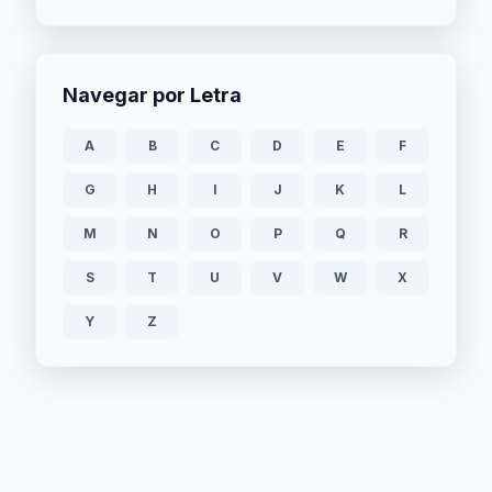
Navegar por Letra
A
B
C
D
E
F
G
H
I
J
K
L
M
N
O
P
Q
R
S
T
U
V
W
X
Y
Z