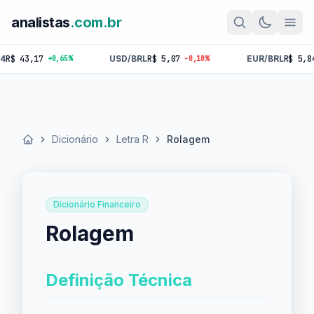
analistas
.com.br
 43,17
USD/BRL
R$ 5,07
EUR/BRL
R$ 5,84
+0,65%
-0,10%
-0
Dicionário
Letra R
Rolagem
Início
Dicionário Financeiro
Rolagem
Definição Técnica