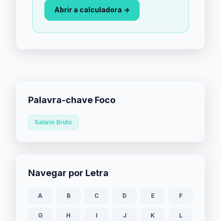
Abrir a calculadora →
Palavra-chave Foco
Salario Bruto
Navegar por Letra
A
B
C
D
E
F
G
H
I
J
K
L