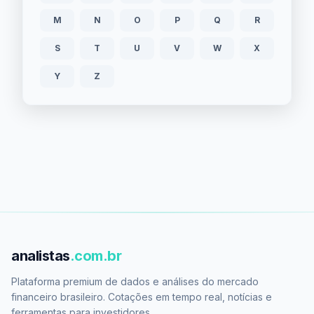
M
N
O
P
Q
R
S
T
U
V
W
X
Y
Z
analistas
.com.br
Plataforma premium de dados e análises do mercado
financeiro brasileiro. Cotações em tempo real, notícias e
ferramentas para investidores.