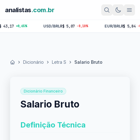
analistas
.com.br
17
USD/BRL
R$ 5,07
EUR/BRL
R$ 5,84
+0,65%
-0,10%
-0,18%
Dicionário
Letra S
Salario Bruto
Início
Dicionário Financeiro
Salario Bruto
Definição Técnica