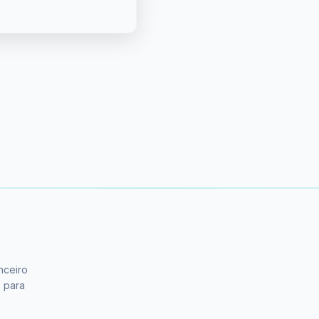
nceiro
s para