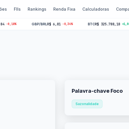
ões
FIIs
Rankings
Renda Fixa
Calculadoras
Compa
GBP/BRL
R$ 6,81
BTC
R$ 325.788,18
%
-0,34%
+1,06%
Palavra-chave Foco
Sazonalidade