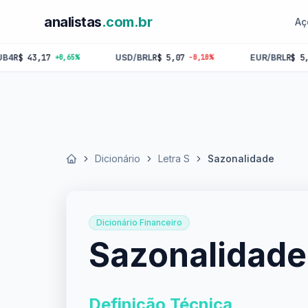
analistas
.com.br
Aç
3,17
USD/BRL
R$ 5,07
EUR/BRL
R$ 5,84
+0,65%
-0,10%
-0,18
Dicionário
Letra S
Sazonalidade
Início
Dicionário Financeiro
Sazonalidade
Definição Técnica