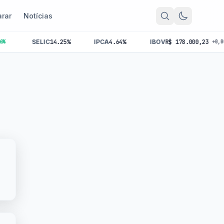
rar
Notícias
SELIC
14.25%
IPCA
4.64%
IBOV
R$ 178.000,23
+0,00%