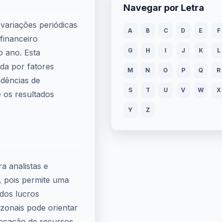
Navegar por Letra
variações periódicas
A
B
C
D
E
F
financeiro
G
H
I
J
K
L
 ano. Esta
ada por fatores
M
N
O
P
Q
R
ndências de
S
T
U
V
W
X
e os resultados
Y
Z
a analistas e
, pois permite uma
 dos lucros
zonais pode orientar
locação de recursos,