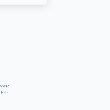
nceiro
s para