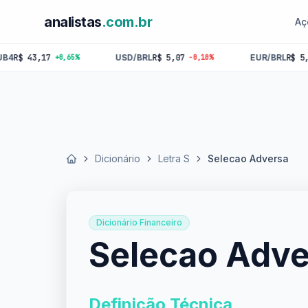
analistas
.com.br
Aç
3,17
USD/BRL
R$ 5,07
EUR/BRL
R$ 5,84
+0,65%
-0,10%
-0,1
Dicionário
Letra S
Selecao Adversa
Início
Dicionário Financeiro
Selecao Adve
Definição Técnica