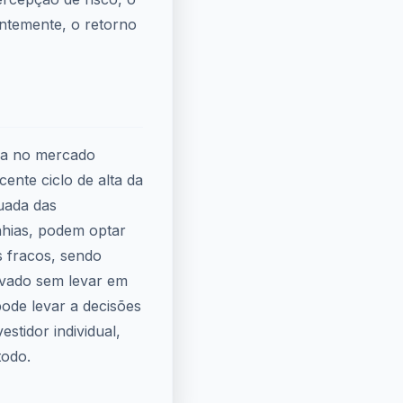
ntemente, o retorno
rsa no mercado
cente ciclo de alta da
quada das
nhias, podem optar
 fracos, sendo
evado sem levar em
pode levar a decisões
stidor individual,
todo.