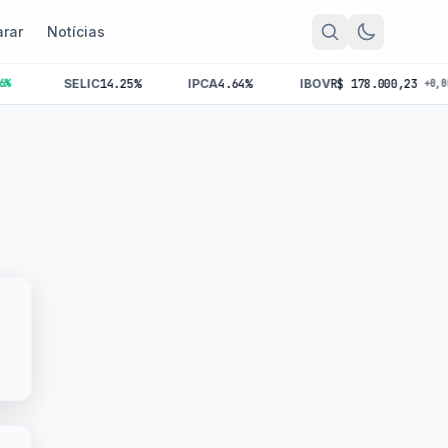
rar
Notícias
SELIC
14.25%
IPCA
4.64%
IBOV
R$ 178.000,23
+0,00%