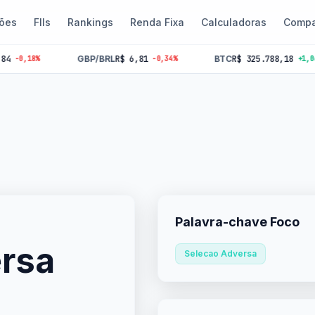
ões
FIIs
Rankings
Renda Fixa
Calculadoras
Compa
GBP/BRL
R$ 6,81
BTC
R$ 325.788,18
8%
-0,34%
+1,06%
Palavra-chave Foco
rsa
Selecao Adversa