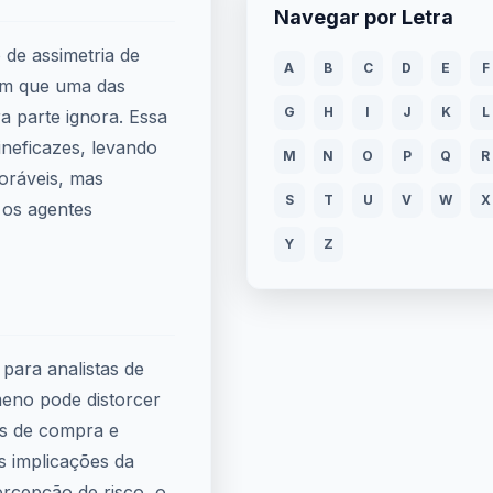
Navegar por Letra
de assimetria de
A
B
C
D
E
F
em que uma das
G
H
I
J
K
L
a parte ignora. Essa
ineficazes, levando
M
N
O
P
Q
R
oráveis, mas
S
T
U
V
W
X
 os agentes
Y
Z
para analistas de
meno pode distorcer
ões de compra e
s implicações da
ercepção de risco, o