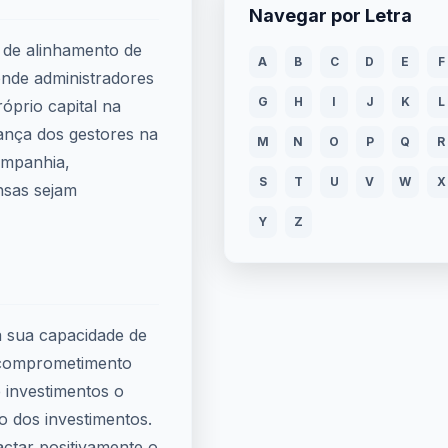
Navegar por Letra
 de alinhamento de
A
B
C
D
E
F
 onde administradores
G
H
I
J
K
L
óprio capital na
ança dos gestores na
M
N
O
P
Q
R
ompanhia,
S
T
U
V
W
X
nsas sejam
Y
Z
a sua capacidade de
e comprometimento
 investimentos o
no dos investimentos.
ctar positivamente o