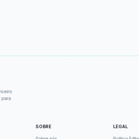
nceiro
s para
SOBRE
LEGAL
Sobre nós
Política Edito