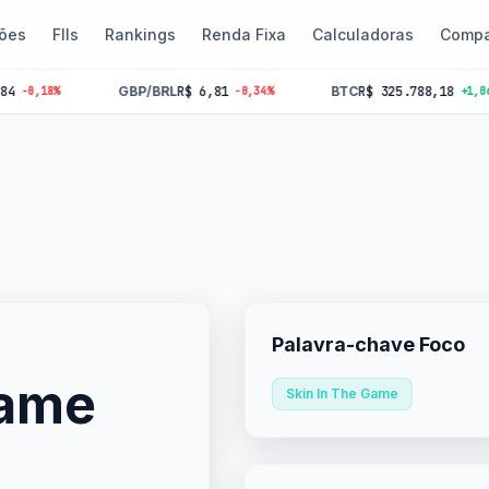
ões
FIIs
Rankings
Renda Fixa
Calculadoras
Compa
GBP/BRL
R$ 6,81
BTC
R$ 325.788,18
8%
-0,34%
+1,06%
Palavra-chave Foco
Game
Skin In The Game