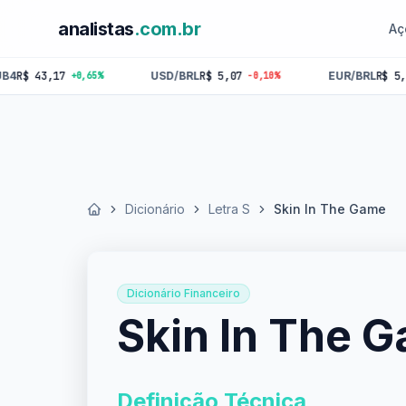
analistas
.com.br
Aç
3,17
USD/BRL
R$ 5,07
EUR/BRL
R$ 5,84
+0,65%
-0,10%
-0,1
Dicionário
Letra S
Skin In The Game
Início
Dicionário Financeiro
Skin In The 
Definição Técnica