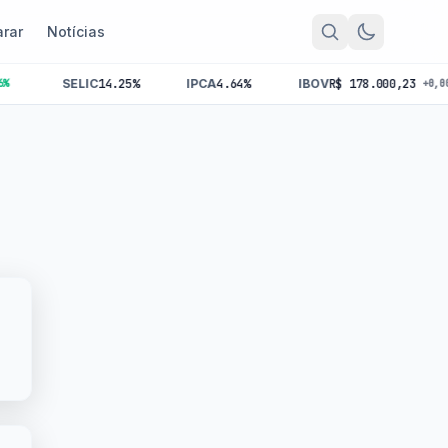
rar
Notícias
SELIC
14.25%
IPCA
4.64%
IBOV
R$ 178.000,23
+0,00%