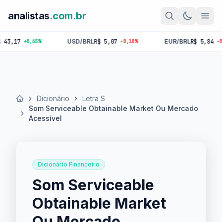
analistas
.com.br
17
USD/BRL
R$ 5,07
EUR/BRL
R$ 5,84
+0,65%
-0,10%
-0,18%
Dicionário
Letra S
Início
Som Serviceable Obtainable Market Ou Mercado
Acessível
Dicionário Financeiro
Som Serviceable
Obtainable Market
Ou Mercado