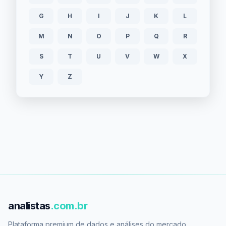
G
H
I
J
K
L
M
N
O
P
Q
R
S
T
U
V
W
X
Y
Z
analistas
.com.br
Plataforma premium de dados e análises do mercado