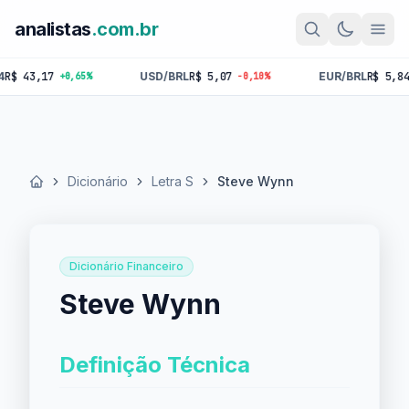
analistas
.com.br
3,17
USD/BRL
R$ 5,07
EUR/BRL
R$ 5,84
+0,65%
-0,10%
-0,1
Dicionário
Letra S
Steve Wynn
Início
Dicionário Financeiro
Steve Wynn
Definição Técnica