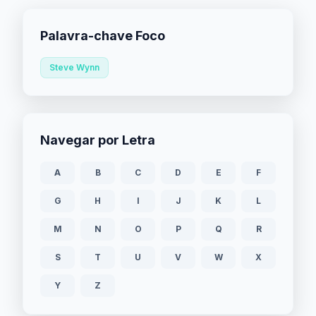
Palavra-chave Foco
Steve Wynn
Navegar por Letra
A
B
C
D
E
F
G
H
I
J
K
L
M
N
O
P
Q
R
S
T
U
V
W
X
Y
Z