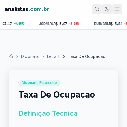
analistas
.com.br
17
USD/BRL
R$ 5,07
EUR/BRL
R$ 5,84
+0,65%
-0,10%
-0,18%
Dicionário
Letra T
Taxa De Ocupacao
Início
Dicionário Financeiro
Taxa De Ocupacao
Definição Técnica