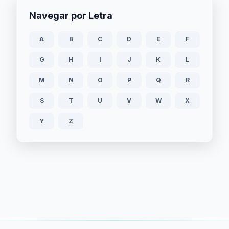
Navegar por Letra
A
B
C
D
E
F
G
H
I
J
K
L
M
N
O
P
Q
R
S
T
U
V
W
X
Y
Z