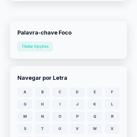
Palavra-chave Foco
Titular Opções
Navegar por Letra
A
B
C
D
E
F
G
H
I
J
K
L
M
N
O
P
Q
R
S
T
U
V
W
X