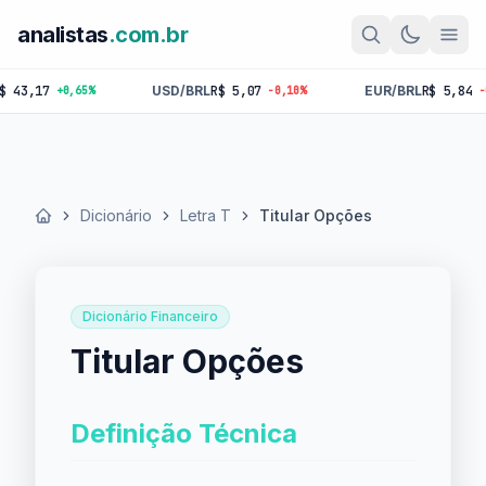
analistas
.com.br
,17
USD/BRL
R$ 5,07
EUR/BRL
R$ 5,84
+0,65%
-0,10%
-0,18%
Dicionário
Letra T
Titular Opções
Início
Dicionário Financeiro
Titular Opções
Definição Técnica