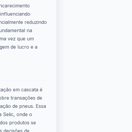
encarecimento
influenciando
ncialmente reduzindo
fundamental na
 uma vez que um
gem de lucro e a
utação em cascata é
obre transações de
cação de pneus. Essa
da Selic, onde o
 dos produtos se
s decisões de