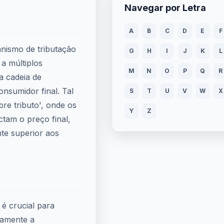
Navegar por Letra
A
B
C
D
E
F
nismo de tributação
G
H
I
J
K
L
a múltiplos
M
N
O
P
Q
R
a cadeia de
nsumidor final. Tal
S
T
U
V
W
X
bre tributo', onde os
Y
Z
ctam o preço final,
te superior aos
é crucial para
etamente a