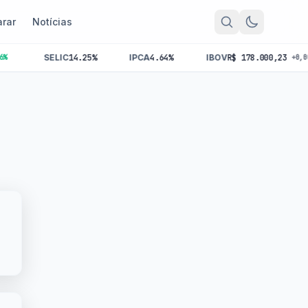
rar
Notícias
SELIC
14.25%
IPCA
4.64%
IBOV
R$ 178.000,23
+0,00%