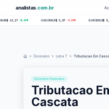
analistas
.com.br
Aç
43,17
USD/BRL
R$ 5,07
EUR/BRL
R$ 5,84
+0,65%
-0,10%
-0,
Dicionário
Letra T
Tributacao Em Casc
Início
Dicionário Financeiro
Tributacao E
Cascata