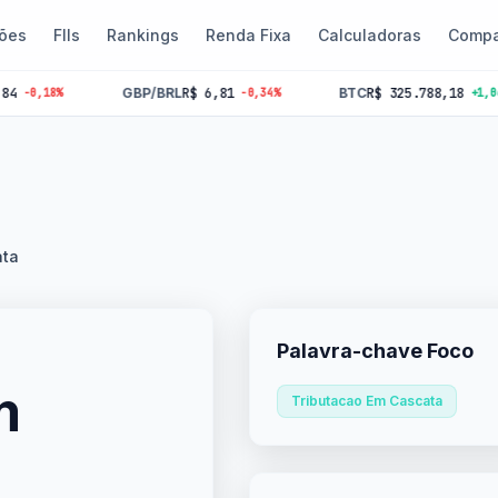
ões
FIIs
Rankings
Renda Fixa
Calculadoras
Compa
GBP/BRL
R$ 6,81
BTC
R$ 325.788,18
18%
-0,34%
+1,06%
ata
Palavra-chave Foco
m
Tributacao Em Cascata