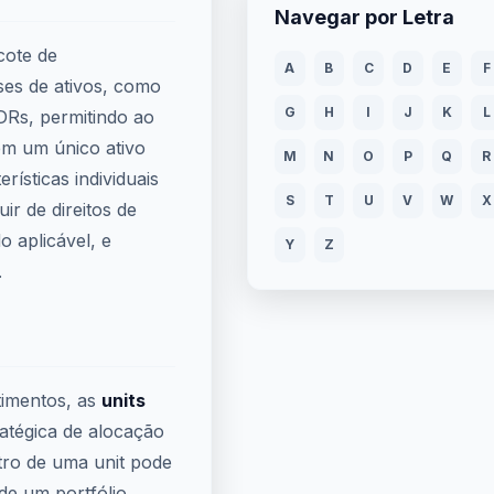
Navegar por Letra
cote de
A
B
C
D
E
F
ses de ativos, como
G
H
I
J
K
L
DRs, permitindo ao
 em um único ativo
M
N
O
P
Q
R
rísticas individuais
S
T
U
V
W
X
ir de direitos de
 aplicável, e
Y
Z
.
timentos, as
units
atégica de alocação
ntro de uma unit pode
 de um portfólio,