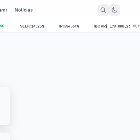
rar
Notícias
SELIC
14.25%
IPCA
4.64%
IBOV
R$ 178.000,23
+0,00%