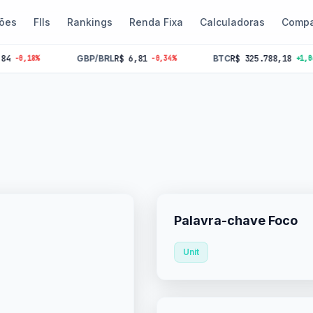
ões
FIIs
Rankings
Renda Fixa
Calculadoras
Compa
GBP/BRL
R$ 6,81
BTC
R$ 325.788,18
8%
-0,34%
+1,06%
Palavra-chave Foco
Unit