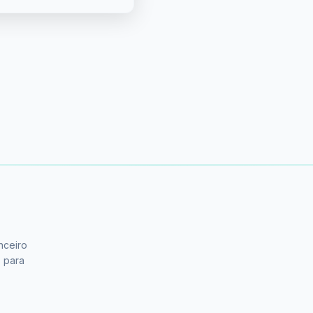
nceiro
s para