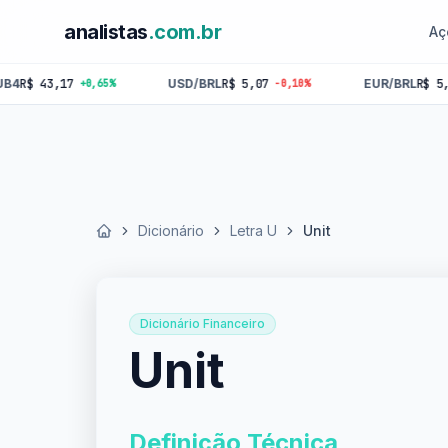
analistas
.com.br
Aç
3,17
USD/BRL
R$ 5,07
EUR/BRL
R$ 5,84
+0,65%
-0,10%
-0,1
Dicionário
Letra U
Unit
Início
Dicionário Financeiro
Unit
Definição Técnica