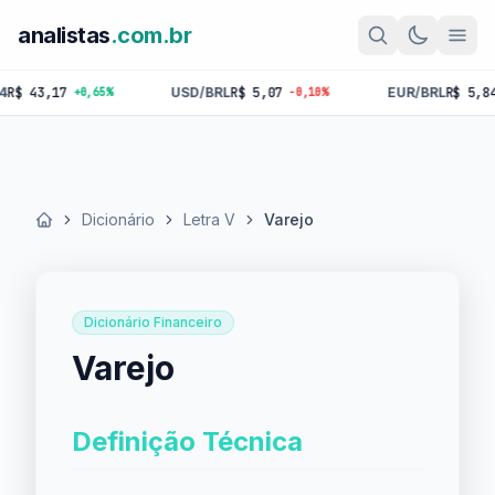
analistas
.com.br
43,17
USD/BRL
R$ 5,07
EUR/BRL
R$ 5,84
+0,65%
-0,10%
-0,
Dicionário
Letra V
Varejo
Início
Dicionário Financeiro
Varejo
Definição Técnica