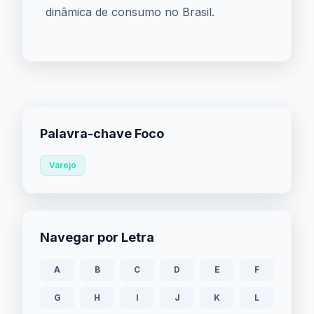
dinâmica de consumo no Brasil.
Palavra-chave Foco
Varejo
Navegar por Letra
A
B
C
D
E
F
G
H
I
J
K
L