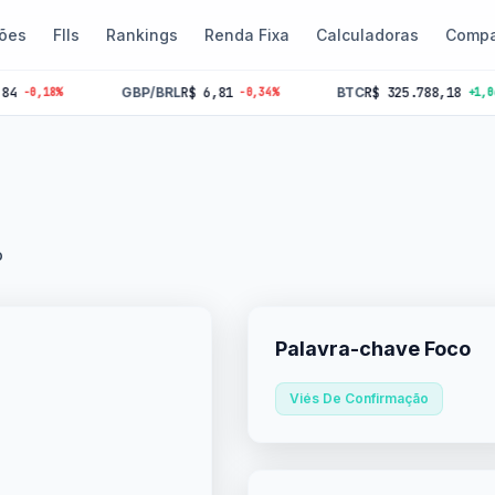
ões
FIIs
Rankings
Renda Fixa
Calculadoras
Compa
GBP/BRL
R$ 6,81
BTC
R$ 325.788,18
18%
-0,34%
+1,06%
o
Palavra-chave Foco
Viés De Confirmação