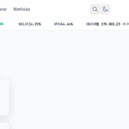
rar
Notícias
SELIC
14.25%
IPCA
4.64%
IBOV
R$ 178.000,23
+0,00%