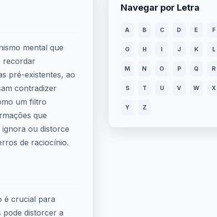
Navegar por Letra
A
B
C
D
E
F
anismo mental que
G
H
I
J
K
L
e recordar
M
N
O
P
Q
R
 pré-existentes, ao
am contradizer
S
T
U
V
W
X
mo um filtro
Y
Z
formações que
ignora ou distorce
rros de raciocínio.
 é crucial para
s pode distorcer a