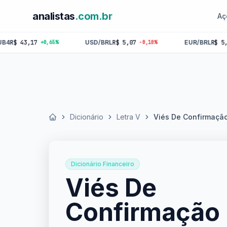
analistas
.com.br
Aç
43,17
USD/BRL
R$ 5,07
EUR/BRL
R$ 5,84
+0,65%
-0,10%
-0,
Dicionário
Letra V
Viés De Confirmaçã
Início
Dicionário Financeiro
Viés De
Confirmação