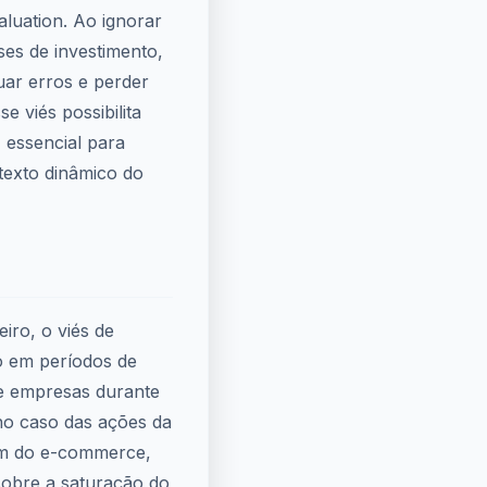
aluation. Ao ignorar
es de investimento,
uar erros e perder
e viés possibilita
 essencial para
texto dinâmico do
iro, o viés de
o em períodos de
e empresas durante
no caso das ações da
m do e-commerce,
 sobre a saturação do