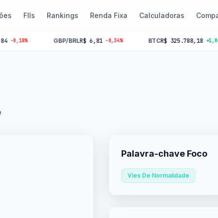
ões
FIIs
Rankings
Renda Fixa
Calculadoras
Compa
GBP/BRL
R$ 6,81
BTC
R$ 325.788,18
%
-0,34%
+1,06%
e
Palavra-chave Foco
Vies De Normalidade