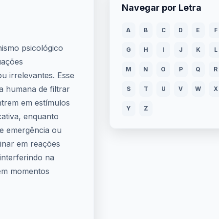
Navegar por Letra
A
B
C
D
E
F
nismo psicológico
G
H
I
J
K
L
tuações
M
N
O
P
Q
R
u irrelevantes. Esse
a humana de filtrar
S
T
U
V
W
X
ntrem em estímulos
Y
Z
ativa, enquanto
de emergência ou
minar em reações
interferindo na
s em momentos