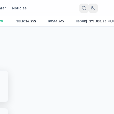
rar
Notícias
SELIC
14.25%
IPCA
4.64%
IBOV
R$ 178.000,23
+0,00%