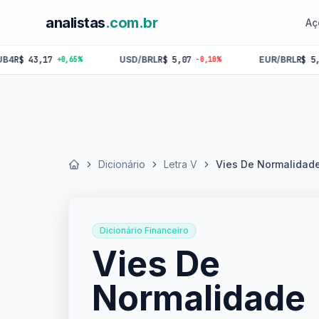
analistas
.com.br
Aç
,17
USD/BRL
R$ 5,07
EUR/BRL
R$ 5,84
+0,65%
-0,10%
-0,18
Dicionário
Letra V
Vies De Normalidad
Início
Dicionário Financeiro
Vies De
Normalidade