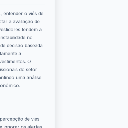
s, entender o viés de
ctar a avaliação de
vestidores tendem a
instabilidade no
 de decisão baseada
etamente a
nvestimentos. O
ssionais do setor
antindo uma análise
conômico.
percepção de viés
a ignorar os alertas