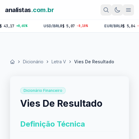
analistas
.com.br
,17
USD/BRL
R$ 5,07
EUR/BRL
R$ 5,84
+0,65%
-0,10%
-0,18
Dicionário
Letra V
Vies De Resultado
Início
Dicionário Financeiro
Vies De Resultado
Definição Técnica