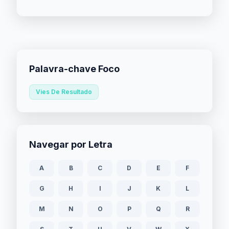
Palavra-chave Foco
Vies De Resultado
Navegar por Letra
A
B
C
D
E
F
G
H
I
J
K
L
M
N
O
P
Q
R