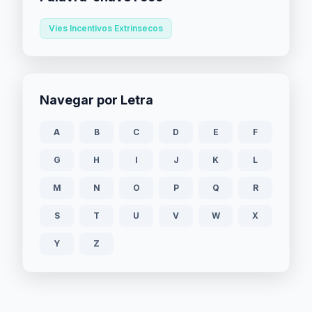
Vies Incentivos Extrinsecos
Navegar por Letra
A
B
C
D
E
F
G
H
I
J
K
L
M
N
O
P
Q
R
S
T
U
V
W
X
Y
Z