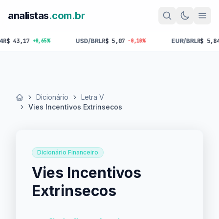
analistas
.com.br
43,17
USD/BRL
R$ 5,07
EUR/BRL
R$ 5,84
+0,65%
-0,10%
-0,
Dicionário
Letra V
Início
Vies Incentivos Extrinsecos
Dicionário Financeiro
Vies Incentivos
Extrinsecos