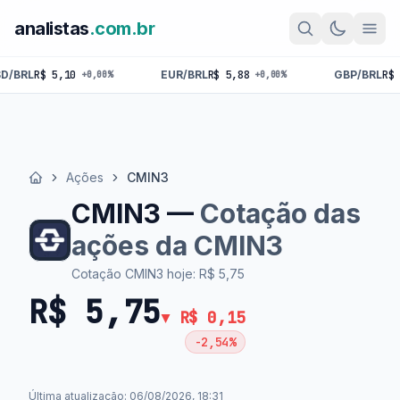
analistas
.com.br
EUR/BRL
R$ 5,88
GBP/BRL
R$ 6,86
0,00%
+0,00%
+0,00%
Ações
CMIN3
Início
CMIN3 —
Cotação das
ações da CMIN3
Cotação CMIN3 hoje: R$ 5,75
R$ 5,75
▼ R$ 0,15
-2,54%
Última atualização: 06/08/2026, 18:31