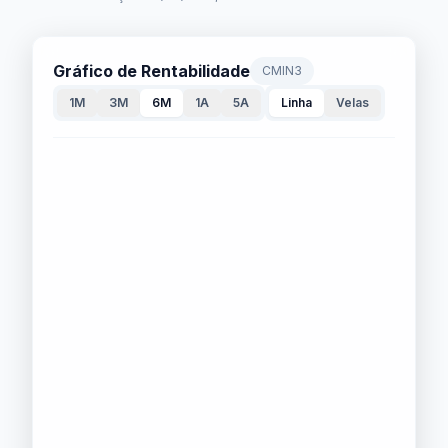
Gráfico de Rentabilidade
CMIN3
1M
3M
6M
1A
5A
Linha
Velas