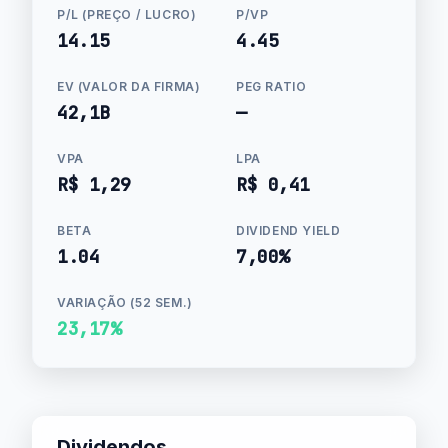
P/L (PREÇO / LUCRO)
P/VP
14.15
4.45
EV (VALOR DA FIRMA)
PEG RATIO
42,1B
—
VPA
LPA
R$ 1,29
R$ 0,41
BETA
DIVIDEND YIELD
1.04
7,00%
VARIAÇÃO (52 SEM.)
23,17%
Dividendos