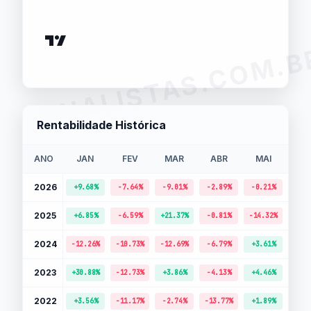
ANALISTAS.COM.B
Rentabilidade Histórica
ANO
JAN
FEV
MAR
ABR
MAI
JU
2026
+9.68%
-7.64%
-9.01%
-2.89%
-0.21%
-10.
2025
+6.85%
-6.59%
+21.37%
-0.81%
-14.32%
-1.
2024
-12.26%
-10.73%
-12.69%
-6.79%
+3.61%
+5.
2023
+30.88%
-12.73%
+3.86%
-4.13%
+4.46%
-5.
2022
+3.56%
-11.17%
-2.74%
-13.77%
+1.89%
-20.