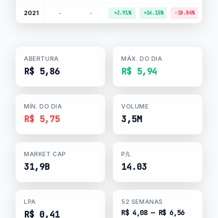
2021
-
-
+2.91%
+14.15%
-10.04%
-2.
ABERTURA
MÁX. DO DIA
R$ 5,86
R$ 5,94
MÍN. DO DIA
VOLUME
R$ 5,75
3,5M
MARKET CAP
P/L
31,9B
14.03
LPA
52 SEMANAS
R$ 4,08 — R$ 6,56
R$ 0,41