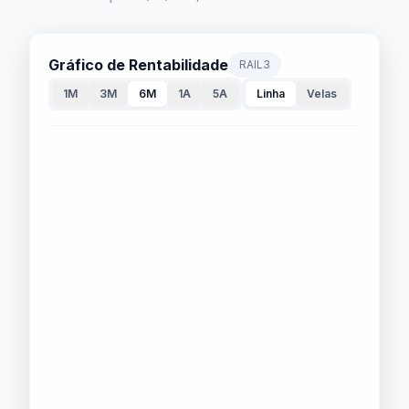
Gráfico de Rentabilidade
RAIL3
1M
3M
6M
1A
5A
Linha
Velas