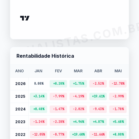
ANALISTAS.COM.B
Rentabilidade Histórica
ANO
JAN
FEV
MAR
ABR
MAI
J
2026
0.00%
+8.20%
+1.75%
-2.52%
-12.78%
-2.
2025
+3.14%
-7.99%
-4.19%
+19.61%
-2.99%
+2.
2024
+0.48%
-1.47%
-2.02%
-9.43%
-1.78%
+5.
2023
-1.24%
-2.28%
+4.96%
+4.87%
+5.68%
+6.
2022
-12.05%
-0.77%
+19.68%
-11.66%
+8.00%
-9.