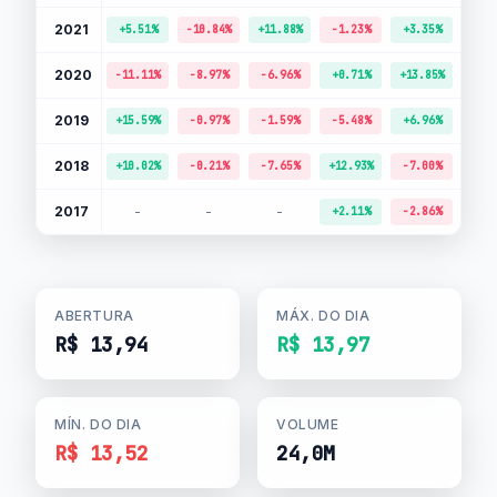
2021
+5.51%
-10.84%
+11.88%
-1.23%
+3.35%
-7.
2020
-11.11%
-8.97%
-6.96%
+0.71%
+13.85%
-0.
2019
+15.59%
-0.97%
-1.59%
-5.48%
+6.96%
+7.
2018
+10.02%
-0.21%
-7.65%
+12.93%
-7.00%
+2.
2017
-
-
-
+2.11%
-2.86%
+2.
ABERTURA
MÁX. DO DIA
R$ 13,94
R$ 13,97
MÍN. DO DIA
VOLUME
R$ 13,52
24,0M