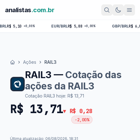
analistas
.com.br
EUR/BRL
R$ 5,88
GBP/BRL
R$ 6,86
,00%
+0,00%
+0,00%
Ações
RAIL3
Início
RAIL3 —
Cotação das
ações da RAIL3
Cotação RAIL3 hoje: R$ 13,71
R$ 13,71
▼ R$ 0,28
-2,00%
Última atualização: 06/08/2026, 18:31