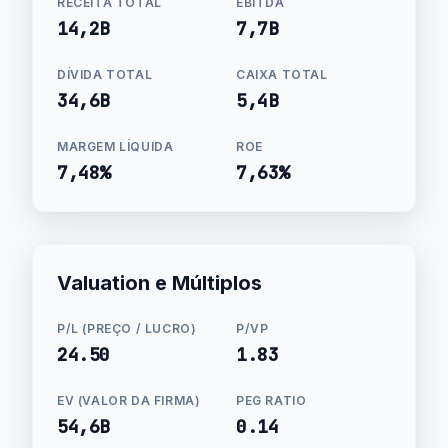
RECEITA TOTAL
EBITDA
14,2B
7,7B
DÍVIDA TOTAL
CAIXA TOTAL
34,6B
5,4B
MARGEM LÍQUIDA
ROE
7,48%
7,63%
Valuation e Múltiplos
P/L (PREÇO / LUCRO)
P/VP
24.50
1.83
EV (VALOR DA FIRMA)
PEG RATIO
54,6B
0.14