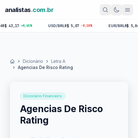
analistas
.com.br
43,17
USD/BRL
R$ 5,07
EUR/BRL
R$ 5,84
+0,65%
-0,10%
-0,
Dicionário
Letra A
Início
Agencias De Risco Rating
Dicionário Financeiro
Agencias De Risco
Rating