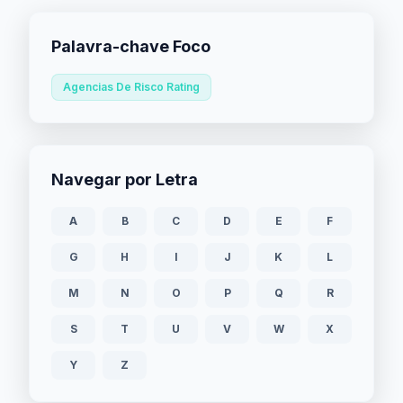
Palavra-chave Foco
Agencias De Risco Rating
Navegar por Letra
A
B
C
D
E
F
G
H
I
J
K
L
M
N
O
P
Q
R
S
T
U
V
W
X
Y
Z