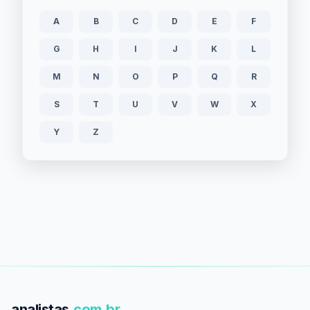
A
B
C
D
E
F
G
H
I
J
K
L
M
N
O
P
Q
R
S
T
U
V
W
X
Y
Z
analistas
.com.br