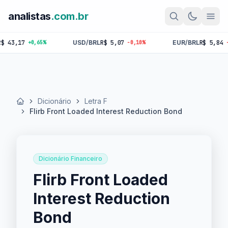
analistas
.com.br
,17
USD/BRL
R$ 5,07
EUR/BRL
R$ 5,84
+0,65%
-0,10%
-0,18%
Dicionário
Letra F
Início
Flirb Front Loaded Interest Reduction Bond
Dicionário Financeiro
Flirb Front Loaded
Interest Reduction
Bond