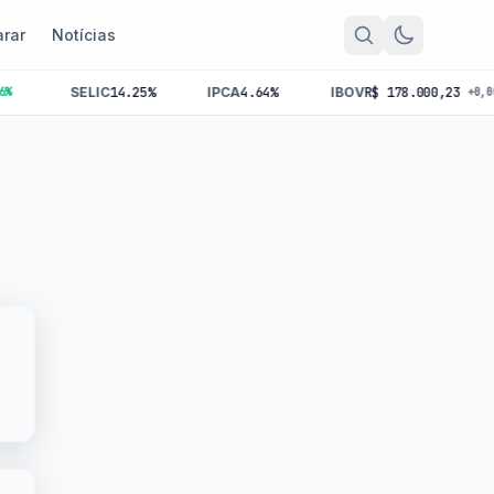
rar
Notícias
SELIC
14.25%
IPCA
4.64%
IBOV
R$ 178.000,23
+0,00%