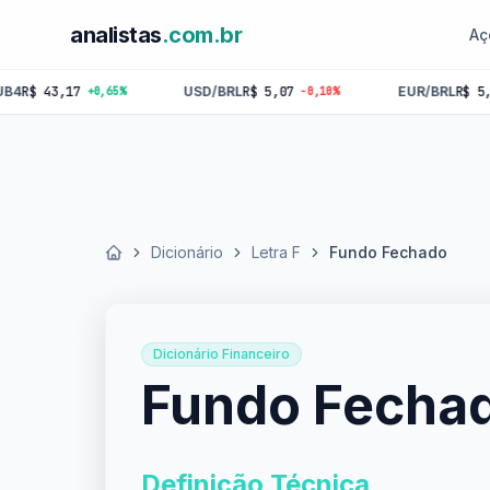
analistas
.com.br
Aç
3,17
USD/BRL
R$ 5,07
EUR/BRL
R$ 5,84
+0,65%
-0,10%
-0,18
Dicionário
Letra F
Fundo Fechado
Início
Dicionário Financeiro
Fundo Fecha
Definição Técnica