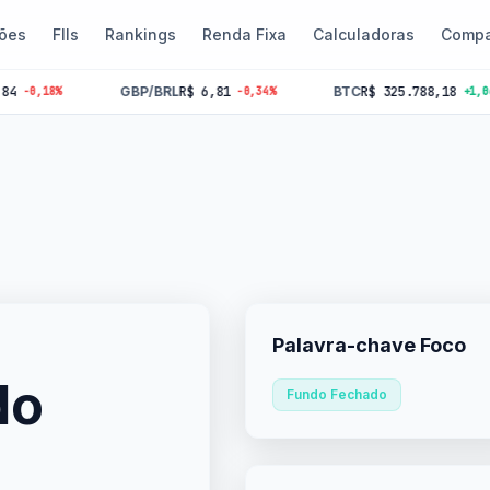
ões
FIIs
Rankings
Renda Fixa
Calculadoras
Compa
GBP/BRL
R$ 6,81
BTC
R$ 325.788,18
%
-0,34%
+1,06%
Palavra-chave Foco
do
Fundo Fechado