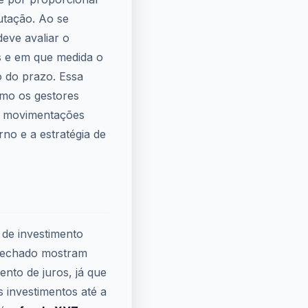
butação. Ao se
eve avaliar o
as e em que medida o
o do prazo. Essa
omo os gestores
do movimentações
no e a estratégia de
 de investimento
o fechado mostram
nto de juros, já que
s investimentos até a