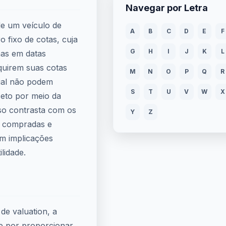
Navegar por Letra
e um veículo de
A
B
C
D
E
F
 fixo de cotas, cuja
G
H
I
J
K
L
nas em datas
dquirem suas cotas
M
N
O
P
Q
R
ual não podem
S
T
U
V
W
X
xceto por meio da
so contrasta com os
Y
Z
r compradas e
m implicações
ilidade.
de valuation, a
te por proporcionar