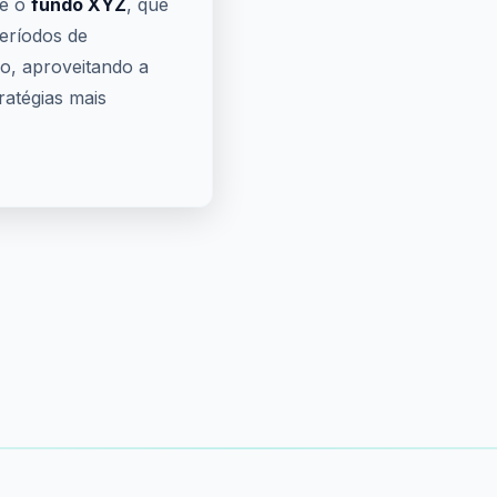
 é o
fundo XYZ
, que
eríodos de
zo, aproveitando a
ratégias mais