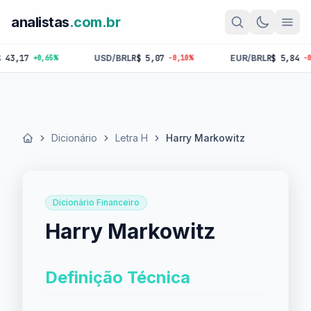
analistas
.com.br
,17
USD/BRL
R$ 5,07
EUR/BRL
R$ 5,84
+0,65%
-0,10%
-0,18%
Dicionário
Letra H
Harry Markowitz
Início
Dicionário Financeiro
Harry Markowitz
Definição Técnica