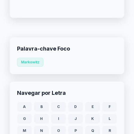
Palavra-chave Foco
Markowitz
Navegar por Letra
A
B
C
D
E
F
G
H
I
J
K
L
M
N
O
P
Q
R